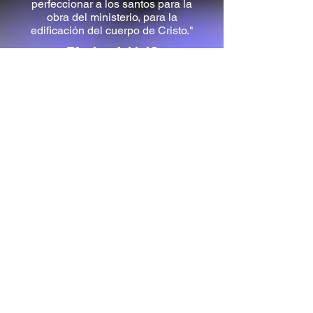
perfeccionar a los santos para la
obra del ministerio, para la
edificación del cuerpo de Cristo."
Efesios 4:11-12
Quieres recibir nuestro
contenido?
Correo Electrónico
Teléfono
Nombre
Envíanos un mensaje contándonos
quién eres.