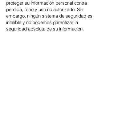
proteger su información personal contra
pérdida, robo y uso no autorizado. Sin
embargo, ningún sistema de seguridad es
infalible y no podemos garantizar la
seguridad absoluta de su información.
7. Sus Derechos
Usted tiene derecho a acceder, corregir o
eliminar su información personal que
tenemos en nuestro poder. Para ejercer
estos derechos, por favor, contáctenos a
través de la información proporcionada en
nuestro sitio web.
8. Cambios a Esta Política
Podemos actualizar esta Política de
Privacidad y Gestión de Datos
ocasionalmente. Le notificaremos sobre
cualquier cambio publicando la nueva
política en nuestro sitio web. Le
recomendamos revisar esta política