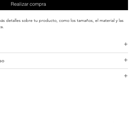
Realizar compra
s detalles sobre tu producto, como los tamaños, el material y las 
za.
ás información sobre tu producto, como los 
tamaños
, el 
material 
y 
lso
pieza
. También es un buen espacio para destacar qué es lo que 
eneficios tiene para tus clientes.
es sepan qué hacer en caso de no estar satisfechos con su compra.
s
ás información sobre tus 
métodos de envío
, 
embalaje 
y 
costos
.
l proceso
lientes
envío
 es una buena forma de generar confianza y asegurar a tus 
fianza.
s o reembolsos es una  buena forma de generar confianza y asegurar 
n tranquilidad.